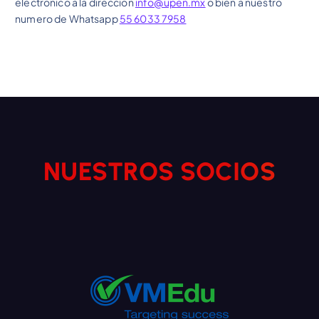
electrónico a la dirección
info@upen.mx
o bien a nuestro
numero de Whatsapp
55 6033 7958
N
U
E
S
T
R
O
S
S
O
C
I
O
S