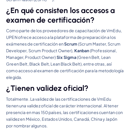
¿En qué consisten los accesos a
examen de certificación?
Como parte de los proveedores de capacitación de VmEdu,
UPEN ofrece acceso a la plataforma de preparación a los
exámenes de certificación en
Scrum
(Scrum Master, Scrum
Developer, Scrum Product Owner),
Kanban
(Professional,
Manager, Product Owner)
Six Sigma
(Green Belt, Lean
Green Belt, Black Belt, Lean Black Belt), entre otras, así
como acceso al examen de certificación para la metodología
elegida.
¿Tienen validez oficial?
Totalmente. La validez de las certificaciones de VmEdu
tienen una validez oficial de carácter internacional. Al tener
presencia en mas 150 países, las certificaciones cuentan con
validez en México, Estados Unidos, Canadá, China y Japón
por nombrar algunos.