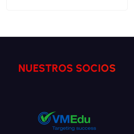
N
U
E
S
T
R
O
S
S
O
C
I
O
S